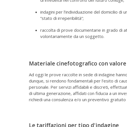
di infedeltà nei confronti del futuro coniuge;
indagini per l’individuazione del domicilio di 
“stato di irreperibilità”;
raccolta di prove documentarie in grado di a
volontariamente da un soggetto.
Materiale cinefotografico con valore
Ad oggi le prove raccolte in sede di indagine hann
dunque, si rendono fondamentali per l’esito di caus
personale. Per servizi affidabili e discreti, effettua
di ultima generazione, affidati con fiducia a un in
richiedi una consulenza e/o un preventivo gratuit
Le tariffazioni per tipo d'indagine