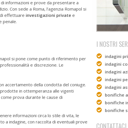
a di informazioni e prove da presentare a
udizio. Con sede a Roma, l’agenzia Romapol si
 di effettuare
investigazioni private
e
e penale.
I NOSTRI SER
indagini pr
omapol si pone come punto di riferimento per
indagini c
professionalità e discrezione. Le
indagini az
indagini pe
 con accertamento della condotta del coniuge.
indagini as
 prodotte in ottemperanza alle vigenti
bonifiche 
 come prova durante le cause di
bonifiche 
bonifiche 
nere informazioni circa lo stile di vita, le
to a indagine, con raccolta di eventuali prove
CONTATTACI