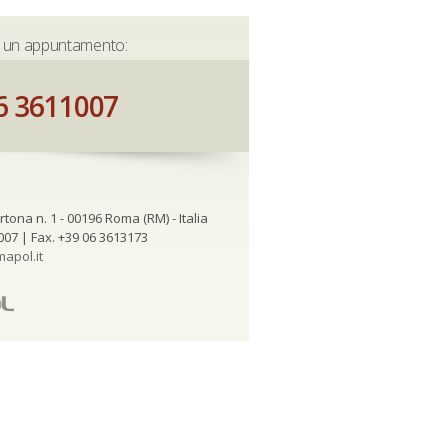
e un appuntamento:
6 3611007
rtona n. 1 - 00196 Roma (RM) - Italia
007 | Fax. +39 06 3613173
apol.it