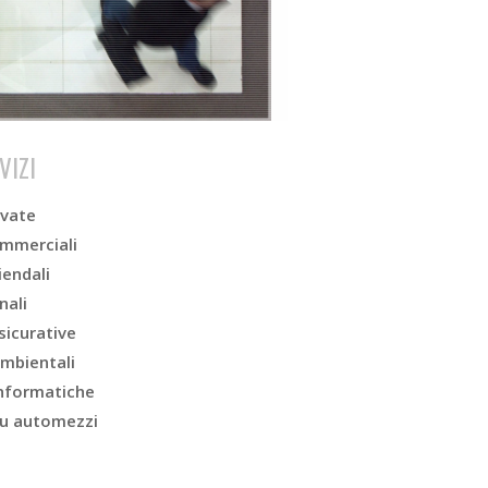
VIZI
ivate
ommerciali
iendali
nali
sicurative
ambientali
informatiche
su automezzi